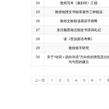
24
敦煌写本《秦妇吟》汇校
25
敦煌地理文书辑录著作三种校议
26
敦煌文献校读易误字例释
27
东汉魏晋南北朝史书语词札记
28
读《世说新语考释》
29
敦煌俗字研究
30
关于“动词＋趋向补语”方向价的类型及位
句句型的建立
上一页
1
2
3
4
5
6
7