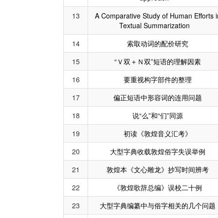
13
A Comparative Study of Human Efforts i
Textual Summarization
14
索取动词的配价研究
15
“Ｖ双＋Ｎ双”短语的理解因素
16
要重视构字部件的整理
17
偏正短语中形容词的连用问题
18
说“么”和“们”同源
19
初读《敦煌音义汇考》
20
大型字典收载敦煌俗字失误举例
21
敦煌本《文心雕龙》抄写时间辨考
22
《敦煌歌辞总编》误校二十例
23
大型字典编纂中与俗字相关的几个问题