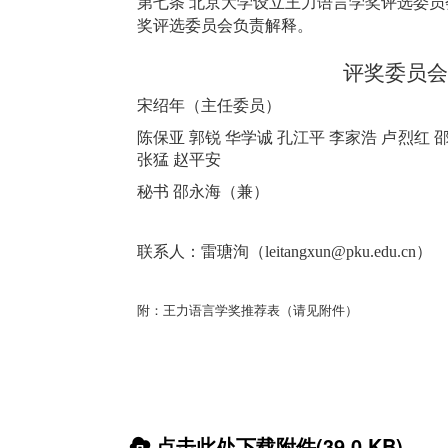
第七条 北京大学设立王力语言学奖评选委
奖评选委员会负责解释。
评奖委员会
宋绍年（主任委员）
陈保亚 郭锐 华学诚 孔江平 李家浩 卢烈红 
张猛 赵平安
秘书 邵永海（兼）
联系人：雷瑭洵（leitangxun@pku.edu.cn）
附：王力语言学奖推荐表（请见附件）
点击此处下载附件(39.0 KB)