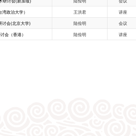
研讨会(新加坡)
陆俭明
会议
台湾政治大学）
王洪君
讲座
研讨会(北京大学)
陆俭明
会议
研讨会（香港）
陆俭明
讲座