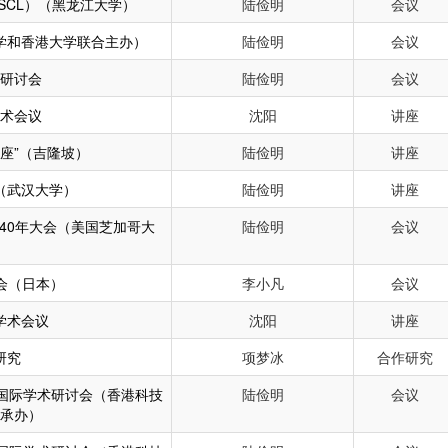
SCL）（黑龙江大学）
陆俭明
会议
学和香港大学联合主办）
陆俭明
会议
研讨会
陆俭明
会议
术会议
沈阳
讲座
座”（吉隆坡）
陆俭明
讲座
（武汉大学）
陆俭明
讲座
40年大会（美国芝加哥大
陆俭明
会议
会（日本）
李小凡
会议
学术会议
沈阳
讲座
研究
项梦冰
合作研究
实践国际学术研讨会（香港科技
陆俭明
会议
承办）