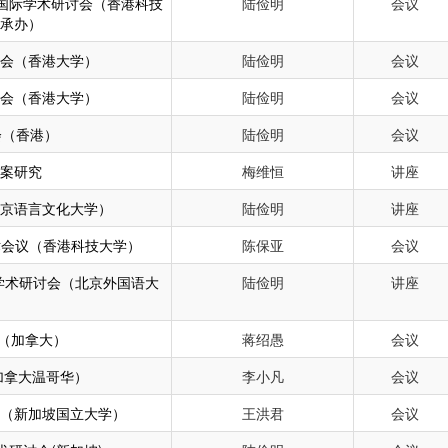
实践国际学术研讨会（香港科技
陆俭明
会议
承办）
讨会（香港大学）
陆俭明
会议
讨会（香港大学）
陆俭明
会议
会（香港）
陆俭明
会议
案研究
梅维恒
讲座
京语言文化大学）
陆俭明
讲座
术会议（香港科技大学）
陈保亚
会议
学术研讨会（北京外国语大
陆俭明
讲座
（加拿大）
蒋绍愚
会议
加拿大温哥华）
李小凡
会议
（新加坡国立大学）
王洪君
会议