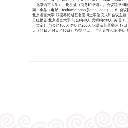
（北京语言大学）、周洪波（商务印书馆）。会议秘书组联系人：
爽、金晶（电邮：teal6workshop@gmail.com）
北京语言大学 颁授乔姆斯基名誉博士学位仪式和会议主题报告 地点待
分组报告 北京语言大学 与会约40人 旁听约200人 英语 15
（暂定） 与会约100人 旁听约200人 汉语及英语翻译 1
天（11日／14日／16日） 报到地点： 与会者在会场 旁听