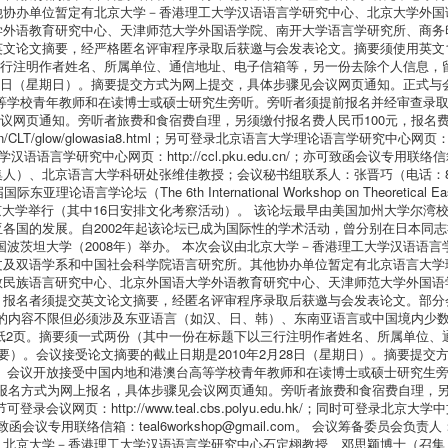
他协办单位暂定有北京大学－香港理工大学汉语语言学研究中心、北京大学外国
学外语教育研究中心、天津师范大学外国语学院、南开大学语言学研究所、商务
文论文摘要，经严格匿名评审程序录取后获邀与会发表论文。摘要须使用英文
三行注明作者姓名、所属单位、通信地址、电子信箱等，另一份去除个人信息，
月28日（星期日）。摘要提交方式为网上提交，具体步骤见会议网页通知。正式
等学校青年教师和在读博士或硕士研究生旁听。旁听者须提前报名并经审查录取
见会议网页通知。旁听者旅费和食宿费自理，另须缴付报名费人民币100元，报
LT/glow/glowasia8.html；另可登录北京语言大学理论语言学研究中心网页：http://ww
北京大学汉语语言学研究中心网页：http://ccl.pku.edu.cn/；亦可致函会议专用联络信
京语言大学科研处张维佳教授；会议秘书组联系人：张晋巧（电话：8610－823032
学论坛（The 6th International Workshop on Theoretical East 
I之后）在北京大学举行（其中16日安排文化考察活动）。 该论坛最早由美国加州大学
国的发展。自2002年起该论坛已成为国际性的学术活动，曾分别在日本同志社大
和德国波茨坦大学（2008年）举办。 本次会议由北京大学－香港理工大学汉语
文及双语学系和中国社会科学院语言研究所。其他协办单位暂定有北京语言大学
数民族语言研究中心、北京外国语大学外语教育研究中心、天津师范大学外国语
名者须提交英文论文摘要，经匿名评审程序录取后获邀与会发表论文。部分会议论文
刊）刊登。提交摘要的内容不限但必须涉及东亚语言（如汉、日、韩）、东南亚语言或中国
纸2页。摘要须一式两份（其中一份在标题下以三行注明作者姓名、所属单位、
要）。会议接受论文摘要的截止日期是2010年2月28日（星期日）。摘要提
。 会议开放接受中国内地和港澳台高等学校青年教师和在读博士或硕士研究生
1日。报名方式为网上报名，具体步骤见会议网页通知。旁听者旅费和食宿费自理，
ttp://www.teal.cbs.polyu.edu.hk/；同时可登录北京大学中文系网页：
n/；亦可致函会议专用联络信箱：teal6workshop@gmail.com。 会议筹备
北京大学－香港理工大学汉语语言学研究中心石定栩教授、邓思颖博士（召集人）