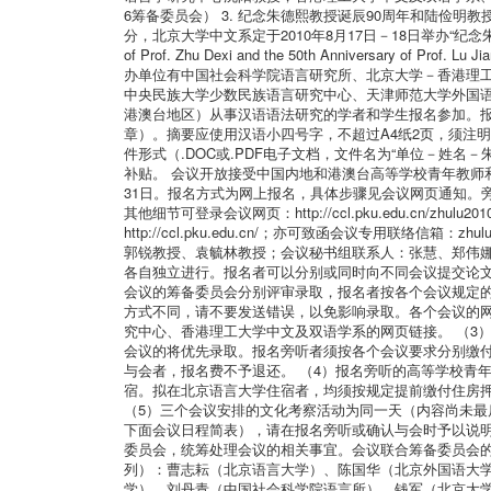
6筹备委员会） 3. 纪念朱德熙教授诞辰90周年和陆俭明
分，北京大学中文系定于2010年8月17日－18日举办“纪念朱德熙教授诞辰
of Prof. Zhu Dexi and the 50th Annivers
办单位有中国社会科学院语言研究所、北京大学－香港理
中央民族大学少数民族语言研究中心、天津师范大学外国
港澳台地区）从事汉语语法研究的学者和学生报名参加。
章）。摘要应使用汉语小四号字，不超过A4纸2页，须注明
件形式（.DOC或.PDF电子文档，文件名为“单位－姓名－朱
补贴。 会议开放接受中国内地和港澳台高等学校青年教师和
31日。报名方式为网上报名，具体步骤见会议网页通知。
其他细节可登录会议网页：http://ccl.pku.edu.cn/zhu
http://ccl.pku.edu.cn/；亦可致函会议专用联络信
郭锐教授、袁毓林教授；会议秘书组联系人：张慧、郑伟娜（电
各自独立进行。报名者可以分别或同时向不同会议提交论
会议的筹备委员会分别评审录取，报名者按各个会议规定的程
方式不同，请不要发送错误，以免影响录取。各个会议的
究中心、香港理工大学中文及双语学系的网页链接。 （3
会议的将优先录取。报名旁听者须按各个会议要求分别缴付
与会者，报名费不予退还。 （4）报名旁听的高等学校青
宿。拟在北京语言大学住宿者，均须按规定提前缴付住房
（5）三个会议安排的文化考察活动为同一天（内容尚未最
下面会议日程简表），请在报名旁听或确认与会时予以说明
委员会，统筹处理会议的相关事宜。会议联合筹备委员会
列）：曹志耘（北京语言大学）、陈国华（北京外国语大
学）、刘丹青（中国社会科学院语言所）、钱军（北京大