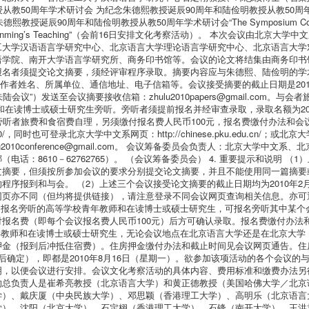
教授从教50周年学术研讨会 为纪念朱德熙教授诞辰90周年和陆俭明教授从教50
90周年和陆俭明教授从教50周年学术研讨会“The Symposium Commemorating t
ary of Prof. Lu Jianming’s Teaching”（会前16日安排文化考察活动）。
工大学汉语语言学研究中心、北京语言大学理论语言学研究中心、北京语言大学
语学院、南开大学语言学研究所、商务印书馆等。会议的论文将结集由商务印书
报名者须提交论文摘要，须经评审程序录取。摘要内容应与朱德熙、陆俭明的学
作者姓名、所属单位、通信地址、电子信箱等。会议接受摘要的截止日期是201
陆会议”）发送至会议摘要接收信箱：zhulu2010papers@gmail.com
在读博士或硕士研究生旁听。旁听者须提前报名并经审查录取，录取名额为200
旁听者旅费和食宿费自理，另须缴付报名费人民币100元，报名费缴付办法和会
lu2010/，同时也可登录北京大学中文系网页：http://chinese.pku.edu.cn
箱：zhulu2010conference@gmail.com。 会议筹备委员会负责人：北京
话：8610－62762765）。 （会议筹备委员会） 4. 重要提示和说明 
文摘要，但须按所参加会议的要求分别提交论文摘要，并且不能使用同一篇摘要
序报到和与会。 （2）上述三个会议接受论文摘要的截止日期均为2010年2
网页亦不同（但均将提供链接），请注意登录不同会议网页查询相关信息。亦可
）报名旁听的高等学校青年教师和在读博士或硕士研究生，可报名旁听其中某个
报名费（即每个会议报名费人民币100元）后方可确认录取。报名费缴付办法
年教师和在读博士或硕士研究生，无论会议地点在北京语言大学还是在北京大学
押金（报到后冲抵住宿费）。住房押金缴付办法和截止时间见会议网页通告。住
后确定），即都是2010年8月16日（星期一）。欲参加该项活动的各个会议
，以便会议进行安排。会议文化考察活动的具体内容、费用标准和缴费办法另行
的总负责人是崔希亮教授（北京语言大学）和黄正德教授（美国哈佛大学／北京
学）、戴庆厦（中央民族大学）、邓思颖（香港理工大学）、高明乐（北京语言
学）、沈阳（北京大学）、石定栩（香港理工大学）、石锋（南开大学）、王洪