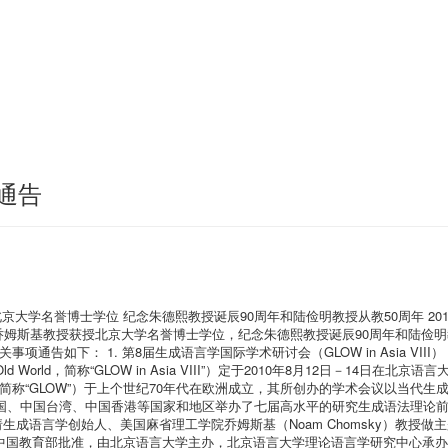
通告
京大学名誉博士学位 纪念朱德熙教授诞辰90周年和陆俭明教授从教50周年 201
庆祝乔姆斯基教授获授北京大学名誉博士学位，纪念朱德熙教授诞辰90周年和陆俭
通告如下： 1. 第8届生成语言学国际学术研讨会（GLOW in Asia VIII）
guistics in the Old World，简称“GLOW in Asia VIII”）定于2010年8月
 the Old World，简称“GLOW”）于上个世纪70年代在欧洲成立，其所创办的学
印度、韩国、中国台湾、中国香港等国家和地区举办了七届高水平的研究生成语法理
成语言学创始人、美国麻省理工学院乔姆斯基（Noam Chomsky）教授
和中国教育部批准，由北京语言大学主办，北京语言大学理论语言学研究中心承