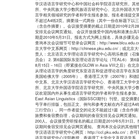
学汉语语言学研究中心和中国社会科学院语言研究所。其
所、中央民族大学少数民族语言研究中心、北京外国语大
言学相关领域研究的学者和学生报名参加。报名者须提交英
不超过A4纸3页。摘要须一式两份（其中一份在标题下以
（含合作摘要）。会议接受摘要的截止日期是2010年2
安排见会议网页通知。 会议开放接受中国内地和港澳台高
期是2010年5月31日。报名方式为网上报名，具体步骤
查询本次会议细节可登录会议网页：http://www.blcu.edu.cn/C
京大学中文系网页：http://chinese.pku.edu.cn/；或
责人：北京语言大学理论语言学研究中心高明乐教授（召集人）、北
员会） 2. 第6届国际东亚理论语言学论坛（TEAL-6） 第6届国际东亚理论语言
8月15日－16日（即紧接在GLOW in Asia VII
从理论语言学的角度研究东亚语言和促进理论语言学在东亚各
美国哈佛大学（2005年）、香港理工大学（2007年）
中文系、北京大学汉语语言学研究中心、香港理工大学中
所、北京大学外国语学院语言学研究所、中央民族大学少
议欢迎国内外从事生成语言学研究的学者和学生报名参加。报
East Asian Linguistics（国际SSCI期
号字单行排版，包括正文、例句和参考文献在内不超过A4
三行空白）。同一作者提交的论文不能超过1篇（含合作摘
旅费和食宿费自理，会议期间的食宿安排见会议网页通知
200人。会议接受旁听报名的截止日期是2010年5月3
议期间食宿安排见会议网页通知。 查询本次会议的其他细节可登录会议网页：h
学汉语语言学研究中心网页：http://ccl.pku.edu.c
语言学研究中心沈阳教授，香港理工大学中文及双语学系、