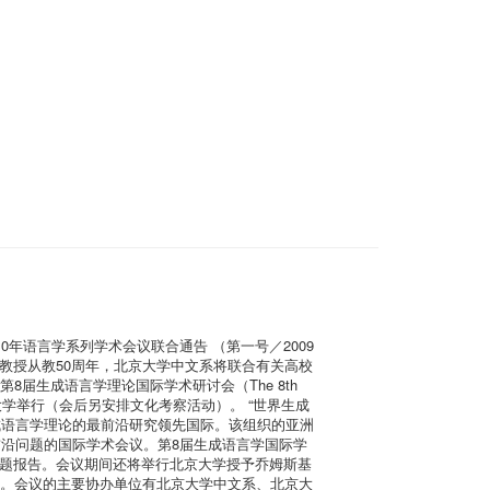
0年语言学系列学术会议联合通告 （第一号／2009
明教授从教50周年，北京大学中文系将联合有关高校
 第8届生成语言学理论国际学术研讨会（The 8th
12日－14日在北京语言大学举行（会后另安排文化考察活动）。 “世界生成
术会议以当代生成语言学理论的最前沿研究领先国际。该组织的亚洲
论前沿问题的国际学术会议。第8届生成语言学国际学
做主题报告。会议期间还将举行北京大学授予乔姆斯基
办。会议的主要协办单位有北京大学中文系、北京大