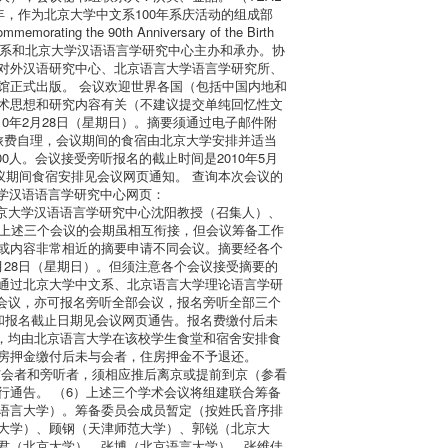
周年，作为北京大学中文系100年系庆活动的组成部
he 90th Anniversary of the Birth
 本次会议由北京大学中文系和北京大学汉语语言学研究中心主办和承办。协
对外汉语研究中心、北京语言大学语言学研究所、
馆正式出版。 会议欢迎世界各国（包括中国内地和
术思想和研究内容有关（不建议提交单纯回忆性文
0年2月28日（星期日）。摘要须通过电子邮件附
。与会者旅费自理，会议期间的食宿由北京大学安排并适当
人。会议接受旁听报名的截止时间是2010年5月
议期间食宿安排见会议网页通知。 查询本次会议的
/；或北京大学汉语语言学研究中心网页：
大学中文系、北京大学汉语语言学研究中心沈阳教授（召集人）、
（1）上述三个会议的会期虽相互衔接，但会议筹备工作
或内容非常相近的摘要申请不同会议。摘要经各个
月28日（星期日）。但须注意各个会议接受摘要的
通过北京大学中文系、北京语言大学理论语言学研
会议，亦可报名旁听全部会议，报名旁听全部三个
和报名截止日期见会议网页通告。报名费缴付后未
，均由北京语言大学在该校学生食堂和宿舍安排食
房押金缴付后未与会者，住房押金不予退还。
的与会者和旁听者，须相应推后离京或提前到京（参看
通告。 （6）上述三个学术会议将组建联合筹备
语言大学）。筹备委员会成员暂定（按姓氏音序排
大学）、顾钢（天津师范大学）、郭锐（北京大
君（北京大学）、张博（北京语言大学）、张维佳