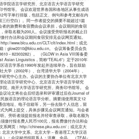
语学院语言学研究所、北京语言大学语言学研究
印书馆等。 会议欢迎世界各国和各地区从事生成语
12号字单行排版，包括正文、例句和参考文献在内
留三行空白）。同一作者提交的摘要不能超过1篇
与会者的旅费和食宿费由会议承担，会议期间的食宿
，录取名额为200人。会议接受旁听报名的截止日
名费缴付办法和会议期间食宿安排见会议网页通知。
w.blcu.edu.cn/CLT/clt/index.html；或北
箱：glow2010@blcu.edu.cn。 会议筹备委员会负
82）。 （GLOW in Asia VIII筹备委
Asian Linguistics，简称“TEAL-6”）定于2010年
尔湾校区语言学系在1990年发起并连续举办，旨在鼓励
学（2002年）、台湾清华大学（2004年）、
语言学研究中心主办。会议的主要协办单位有北京大学
理论语言学研究中心、北京语言大学语言学研究
学院、南开大学语言学研究所、商务印书馆等。 会
将在会后经选录和评审通过后在Journal of
境内少数民族语言的理论语言学分析。摘要须使用英文12
通信地址、电子信箱等，另一份去除个人信息，留
交方式为网上提交，具体步骤见会议网页通知。与会者
旁听。旁听者须提前报名并经审查录取，录取名额为
另须缴付报名费人民币100元，报名费缴付办法和会
http://chinese.pku.edu.cn/；或北京大
委员会负责人：北京大学中文系、北京大学－香港理工大学汉语
；会议秘书组联系人：洪爽、金晶。 （TEAL-