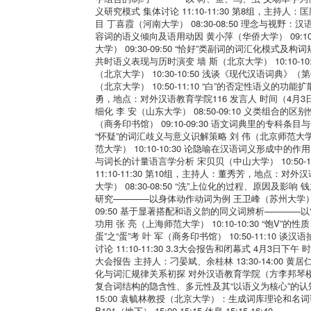
义研究模式 集体讨论 11:10-11:30 第8组，主持
目 丁喜霞（河南大学） 08:30-08:50 理念与视野：汉
容词的语义倾向及语用动因 黄小萍（华侨大学） 09:1
大学） 09:30-09:50 “恰好”类副词的词汇化模式及构
共时语义表现与历时演变 墙 斯（北京大学） 10:10-
（北京大学） 10:30-10:50 浅谈《现代汉语词
（北京大学） 10:50-11:10 “白”的否定性语义的功能
勇，地点：对外汉语教育学院116 发言人 时间（4月3日）
细化 李 安（山东大学） 08:50-09:10 义类组
（商务印书馆） 09:10-09:30 语文词典里的专科条目
“怀疑”的词汇歧义与意义识解策略 刘 伟（北京师范大学）
范大学） 10:10-10:30 论隐喻在汉语词义形成中的作用
与词长的计量语言学分析 宋贝贝（中山大学） 10:50-
11:10-11:30 第10组，主持人：董秀芳，地点：对
大学） 08:30-08:50 “洗”上位化的过程、原因及影响
研究————以身体动作动词为例 王卫峰（苏州大学） 09:
09:50 基于显著搭配和语义韵的同义词辨析————以“伪”、
功用 张 亮（上海师范大学） 10:10-10:30 “饱V”的性
蛋”之“蛋”考 叶 军（商务印书馆） 10:50-11:1
讨论 11:10-11:30 3.3大会报告和闭幕式 4月3日下午 时间
大会报告 主持人：刁晏斌、余桂林 13:30-14:0
化与词汇规律关系初探 对外汉语教育学院（方李邦琴楼） B
复合词结构的隐含性、多元性及其“以语义为核心”的认知原
15:00 袁毓林教授（北京大学）：生成词库理论和
B101（地下） 15:00-15:15 休息 15:15-16:40