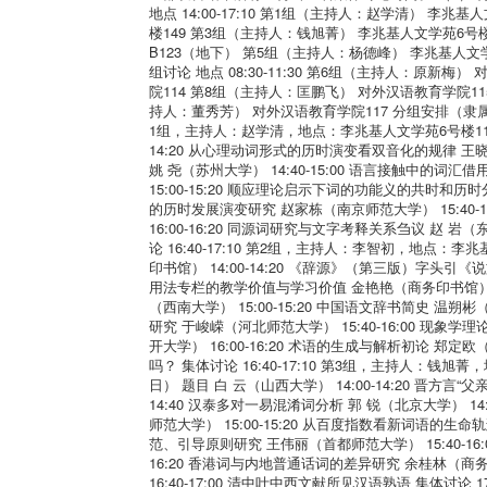
地点 14:00-17:10 第1组（主持人：赵学清） 李
楼149 第3组（主持人：钱旭菁） 李兆基人文学苑6号
B123（地下） 第5组（主持人：杨德峰） 李兆基人文
组讨论 地点 08:30-11:30 第6组（主持人：原新
院114 第8组（主持人：匡鹏飞） 对外汉语教育学院11
持人：董秀芳） 对外汉语教育学院117 分组安排（
1组，主持人：赵学清，地点：李兆基人文学苑6号楼115 
14:20 从心理动词形式的历时演变看双音化的规律 王晓鹏
姚 尧（苏州大学） 14:40-15:00 语言接触中的
15:00-15:20 顺应理论启示下词的功能义的共时和历时
的历时发展演变研究 赵家栋（南京师范大学） 15:40-
16:00-16:20 同源词研究与文字考释关系刍议 赵 岩（
论 16:40-17:10 第2组，主持人：李智初，地点：
印书馆） 14:00-14:20 《辞源》（第三版）字头引《
用法专栏的教学价值与学习价值 金艳艳（商务印书馆） 1
（西南大学） 15:00-15:20 中国语文辞书简史 温朔
研究 于峻嵘（河北师范大学） 15:40-16:00 现象
开大学） 16:00-16:20 术语的生成与解析初论 郑定
吗？ 集体讨论 16:40-17:10 第3组，主持人：钱
日） 题目 白 云（山西大学） 14:00-14:20 晋方言
14:40 汉泰多对一易混淆词分析 郭 锐（北京大学） 1
师范大学） 15:00-15:20 从百度指数看新词语的生命
范、引导原则研究 王伟丽（首都师范大学） 15:40-16
16:20 香港词与内地普通话词的差异研究 余桂林（商务印
16:40-17:00 清中叶中西文献所见汉语熟语 集体讨论 