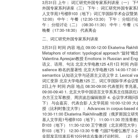
3月31日 上午： 词汇研究外国专家系列讲座（一） 下
外国专家系列讲座（三） 下午： 词汇研究外国专家系列讲座
人文学苑1号楼B103（地下）词汇学国际学术会议暨第
12:00） 中午： 午餐（12:30-13:30） 下午： 分组讨论（
午： 分组讨论（二）（08:30-11:30） 中午： 午餐（12
晚餐（17:30-18:30） 代表离会
二、词汇研究外国专家系列讲座
3月31日 时间 内容 地点 09:00-12:00 Ekaterina Rakhili
Metaphors of rotation: typological appro
Valentina Apresjan教授 Emotions in Russian and
语义、语用、句法 北京大学电教125 4月1日 时间 内容 地点 09:00
salience 称名的显著性 北京大学电教125 14:00-17:00 Gitte K
semantics 认知语义学与还原主义语义学 2. Lexical variat
词汇变异 北京大学电教125 三、词汇学国际学术会议
2日上午 时间 内容 地点 08:30-09:00 代表签到 李兆
09:00-09:40 1. 北京大学中国语言文学系系主任陈
办方王立军教授、周洪波总编辑致辞 4. 会议学术顾问
下） 与会嘉宾、代表合影 人文学苑前 10:00-12:00 大会报告
授（比利时鲁汶大学）： Advances in corpus-based d
10:30-11:00 Ekaterina Rakhilina教授（俄罗斯国立研
基人文学苑1号楼B103（地下） 11:00-11:30
B103（地下） 11:30-12:00 王宁教授（北京
B103（地下） 12:30-13:30 午餐 勺园7号楼弘雅
全部发言结束后有10分钟左右集体讨论时间。 （2） 