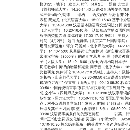
楼B123（地下） 发言人 时间（4月2日） 题目 亢世勇（
（首都师范大学） 14:20-14:40 汉语双音动补复合词形
式三音词语的韵律——结构——语义的界面调适 齐 冲（巴
表征 阮光龙（北京语言大学） 15:20-15:40 
大学） 15:40-16:00 汉语基本隐语意义造词法分析 袁
（北京大学） 16:20-16:40 基于认知形态学的汉语区别
程中的类型强迫 集体讨论 17:00-17:10 第5组，
时间（4月2日） 题目 党静鹏（北京第二外国语学院） 1
用研究新视角》评介 刁晏斌（北京师范大学） 14:20-
学） 14:40-15:00 从基层词汇角度探讨《新实用汉语
常用汉字表（3500字）的词汇学思考 王 珊（香港教育学院
子（大阪大学） 15:40-16:00 汉语词语结构对日本学生
词汇教学中英译的增量和减量 周守晋（北京大学） 16:
比较研究 集体讨论 16:40-17:10 第6组，主持人
陈长书（山东师范大学） 08:30-08:50 歇后语语义结
说“语”和“语汇” 侯立睿（山西大学） 09:10-09:30
09:50 中国传统语言学“系联法”在汉语词汇系统研究中的
想 仝小琳（四川师范大学） 10:10-10:30 浅议字母词
杨怀文（黑龙江大学） 10:50-11:10 “汉语语汇学”相
点：对外汉语教育学院114 发言人 时间（4月3日） 题目
压缩及其相关因素 李 蓝（香港理工大学） 08:50-09
09:30 汉语反事实条件句的形态特征————以英、韩语为
“和”“正”“诚”之词源文化解读 吴国向（华侨大学） 09:
10:10-10:30 概念隐喻视角下的英语学习者词典短语动
字组合的制约————以“树、鱼、鸟、虫”义场单字为例 周