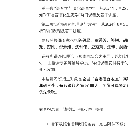
第一段“语音学与演化语言学”，从
2024
年
7
月
25
知”和“语言演化生态学”两门课程及若干讲座。
第二段“虚词研究的理论与方法”，从
2024
年
8
月
5
析
”两门课程及若干讲座。
两段的授课专家包括
陈保亚、董秀芳、郭锐、胡
尧、彭刚、邵永海、沈钟伟、史秀菊、汪锋、吴西
课程和讲座以理论与实践的结合为主导，以切实
讨，由授课专家等辅导学员。详细课程安排将于
5
众号发布。
本届讲习班招生对象是
全国（含港澳台地区）高
和研究生，每段录取名额为
100
人。学员可选修两
优先录取。
有意报名者，请按以下提示进行操作：
请下载报名暑期班报名表（点击附件下载）