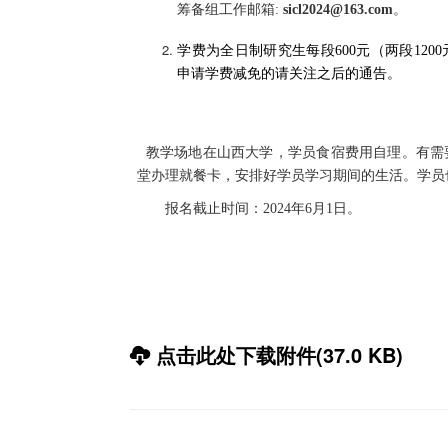
筹备组工作邮箱
:
sicl2024@163.com
。
学费为全日制研究生每
段
600
元（两段
1200
申请学费减免的请关注之后的通告
。
教学场地在山西大学，学员食宿费用自理。有需
堂办理就餐卡
，安排好学员学习期间的生活
。学员
报名截止时间：
2024
年
6
月
1
日。
点击此处下载附件(37.0 KB)