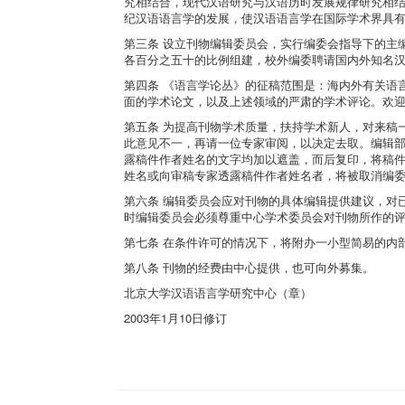
究相结合，现代汉语研究与汉语历时发展规律研究相结
纪汉语语言学的发展，使汉语语言学在国际学术界具
第三条 设立刊物编辑委员会，实行编委会指导下的主
各百分之五十的比例组建，校外编委聘请国内外知名
第四条 《语言学论丛》的征稿范围是：海内外有关语
面的学术论文，以及上述领域的严肃的学术评论。欢
第五条 为提高刊物学术质量，扶持学术新人，对来稿
此意见不一，再请一位专家审阅，以决定去取。编辑
露稿件作者姓名的文字均加以遮盖，而后复印，将稿
姓名或向审稿专家透露稿件作者姓名者，将被取消编
第六条 编辑委员会应对刊物的具体编辑提供建议，对
时编辑委员会必须尊重中心学术委员会对刊物所作的
第七条 在条件许可的情况下，将附办一小型简易的内
第八条 刊物的经费由中心提供，也可向外募集。
北京大学汉语语言学研究中心（章）
2003年1月10日修订