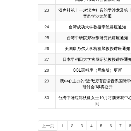
23
汉声社第十一次汉声社音韵学沙龙及第
音韵学沙龙简报
24
台湾成功大学教授李勉讲座通知
25
台湾中研院郑秋豫研究员讲座通知
26
美国康乃尔大学梅祖麟教授讲座通知
27
日本早稻田大学古屋昭弘教授讲座通
28
CCL语料库（网络版）更新
29
我中心主办的“近代汉语官话音系国际学
研讨会”即将召开
30
台湾中研院郑秋豫女士10月将前来我中
问
上一页
1
2
3
4
5
6
7