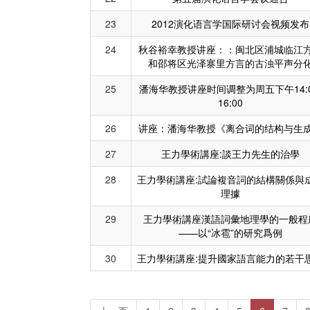
23
2012演化语言学国际研讨会视频发布
24
秋谷裕幸教授讲座：：闽北区浦城临江
和邵将区光泽寨里方言的古浊平声分
25
潘海华教授讲座时间调整为周五下午14:0
16:00
26
讲座：潘海华教授《离合词的结构与生
27
王力學術講座:談王力先生的治學
28
王力學術講座:試論複音詞的結構關係與
理據
29
王力學術講座漢語詞彙地理學的一般程
——以“冰雹”的研究爲例
30
王力學術講座:提升國家語言能力的若干