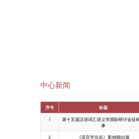
中心新闻
序号
标题
1
第十五届汉语词汇语义学国际研讨会征
事
2
《语言学论丛》第48辑出版