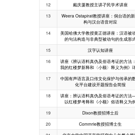
12
戴庆厦教授主讲孑民学术讲座
13
Weera Ostapirat教授讲座：侗台语的
构与汉台语音对应
14
美国哈佛大学教授黄正德讲座：汉语被
的句法构造与非典型被动句的生成形
15
汉字认知讲座
16
讲座《辨认语料真伪及俗语考证的方法
我的红楼梦新释和〈小额〉释义为例》
17
中国有声语言及口传文化保护与传承的
化平台建设开题报告会简报
18
讲座：辨认语料真伪及俗语考证的方法
以红楼梦考释和《小额》俗语释义为
19
Dixon教授招博士后
20
Commrie教授招博士生