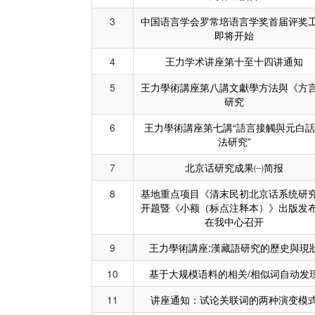
3
中国语言学会罗常培语言学奖首届评奖
即将开始
4
王力学术讲座第十至十四讲通知
5
王力學術講座第八講文獻學方法與《方
研究
6
王力學術講座第七講“語言接觸與元白話
法研究”
7
北京话研究成果㈠简报
8
基地重点项目《清末民初北京话系统研
开题暨《小额（标点注释本）》出版发
在我中心召开
9
王力學術講座:漢藏語研究的歷史與現
10
基于大规模语料的相关/相似词自动发
11
讲座通知：试论关联词的两种演变模