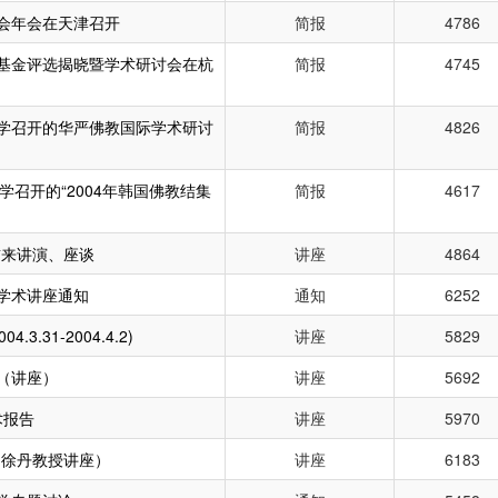
会年会在天津召开
简报
4786
出版基金评选揭晓暨学术研讨会在杭
简报
4745
学召开的华严佛教国际学术研讨
简报
4826
召开的“2004年韩国佛教结集
简报
4617
前来讲演、座谈
讲座
4864
学术讲座通知
通知
6252
.31-2004.4.2)
讲座
5829
（讲座）
讲座
5692
术报告
讲座
5970
（徐丹教授讲座）
讲座
6183