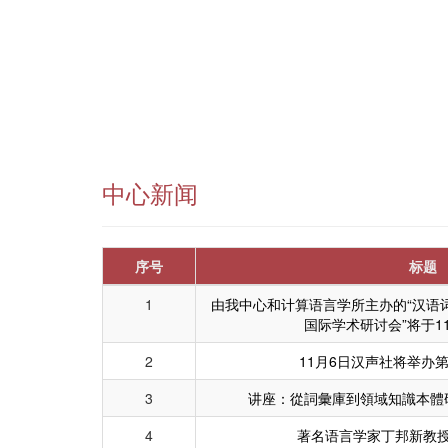
中心新闻
序号
标题
1
由我中心和计算语言学所主办的“汉语
国际学术研讨会”将于1
2
11月6日汉声社将举办
3
讲座：從詞彙庫到領域知識本體
4
著名语言学家丁邦新教