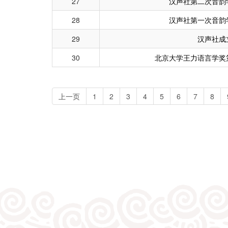
27
汉声社第二次音韵
28
汉声社第一次音韵
29
汉声社成
30
北京大学王力语言学奖
上一页
1
2
3
4
5
6
7
8