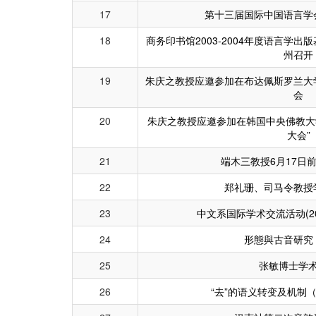
17
第十三届国际中国语言学
18
商务印书馆2003-2004年度语言学
州召开
19
朱庆之教授应邀参加在布达佩斯罗兰大
会
20
朱庆之教授应邀参加在韩国中央佛教大学
大会”
21
端木三教授6月17日
22
郑礼珊、司马令教授
23
中文系国际学术交流活动(2004.3
24
形態與古音研究
25
张敏博士学
26
“去”的语义转变及机制