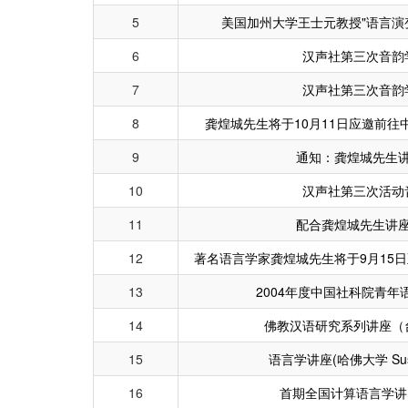
5
美国加州大学王士元教授"语言演
6
汉声社第三次音韵
7
汉声社第三次音韵
8
龚煌城先生将于10月11日应邀前
9
通知：龚煌城先生
10
汉声社第三次活动
11
配合龚煌城先生讲
12
著名语言学家龚煌城先生将于9月15日
13
2004年度中国社科院青
14
佛教汉语研究系列讲座（
15
语言学讲座(哈佛大学 Sus
16
首期全国计算语言学讲