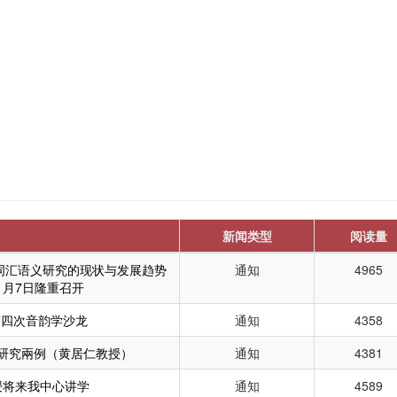
新闻类型
阅读量
词汇语义研究的现状与发展趋势
通知
4965
1月7日隆重召开
第四次音韵学沙龙
通知
4358
研究兩例（黄居仁教授）
通知
4381
授将来我中心讲学
通知
4589