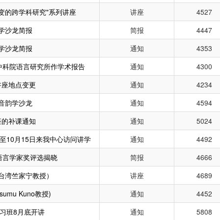
变的跨学科研究"系列讲座
讲座
4527
学沙龙简报
简报
4447
学沙龙简报
通知
4353
往中科院语言研究所作学术报告
通知
4300
讲座地点变更
通知
4234
音韵学沙龙
通知
4594
座的补课通知
通知
5024
至10月15日来我中心访问讲学
通知
4492
年语言学家奖评选揭晓
简报
4666
台湾竺家宁教授）
讲座
4689
umu Kuno教授)
通知
4452
习班8月底开讲
通知
5808