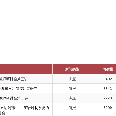
新闻类型
阅读量
教师研讨会第三讲
讲座
3402
《经典释文》间接注音研究
简报
6843
教师研讨会第二讲
讲座
2779
句末助词‘来’——汉语时制系统的
简报
3209
讨会