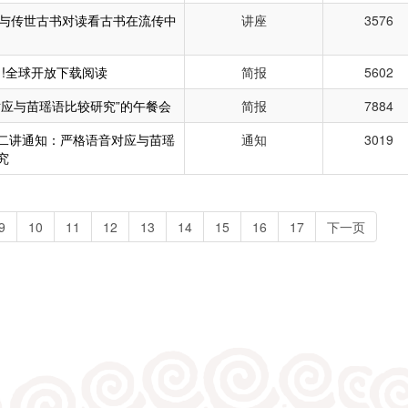
书与传世古书对读看古书在流传中
讲座
3576
出刊了!全球开放下载阅读
简报
5602
对应与苗瑶语比较研究”的午餐会
简报
7884
二讲通知：严格语音对应与苗瑶
通知
3019
究
9
10
11
12
13
14
15
16
17
下一页