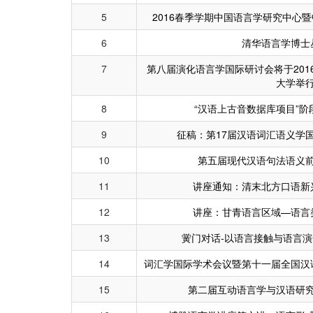
5
2016春季学期中国语言学研究中心
6
清华语言学博士
7
第八届演化语言学国际研讨会将于2016
大学举
8
“汉语上古音数据库项目”
9
征稿：第17届汉语词汇语义学国际研
10
第五届现代汉语句法语义
11
讲座通知：清末北方口语新
12
讲座：甘青语言区域—语言
13
黉门对话-以语言接触与语言
14
词汇学国际学术会议暨第十一届全国汉
15
第二届互动语言学与汉语研