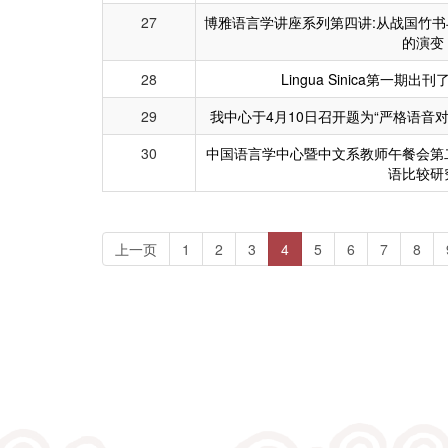
27
博雅语言学讲座系列第四讲:从战国竹
的演变
28
Lingua Sinica第一期
29
我中心于4月10日召开题为“严格语音
30
中国语言学中心暨中文系教师午餐会第
语比较研
(current)
上一页
1
2
3
4
5
6
7
8